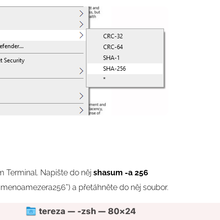
m Terminal. Napište do něj
shasum -a 256
smenoamezera256”) a
přetáhněte do něj soubor.