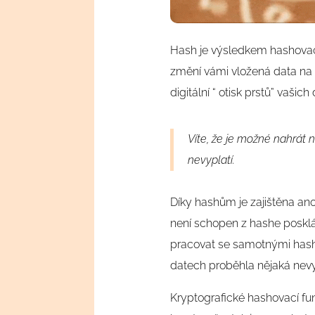
Hash je výsledkem hashovací
změní vámi vložená data na k
digitální “ otisk prstů” vaši
Víte, že je možné nahrát 
nevyplatí.
Díky hashům je zajištěna an
není schopen z hashe posklá
pracovat se samotnými hashi
datech proběhla nějaká nev
Kryptografické hashovací fun