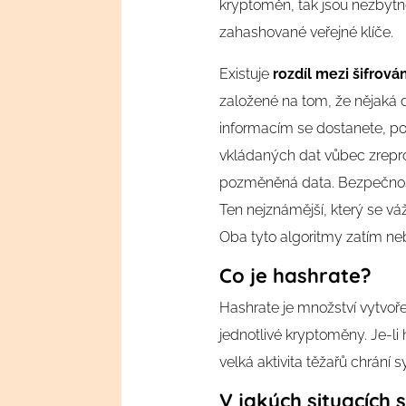
kryptoměn, tak jsou nezbytno
zahashované veřejné klíče.
Existuje
rozdíl mezi šifrov
založené na tom, že nějaká d
informacím se dostanete, po
vkládaných dat vůbec zrepro
pozměněná data. Bezpečnostn
Ten nejznámější, který se v
Oba tyto algoritmy zatím ne
Co je hashrate?
Hashrate je množství vytvoř
jednotlivé kryptoměny. Je-li
velká aktivita těžařů chrání
V jakých situacích 