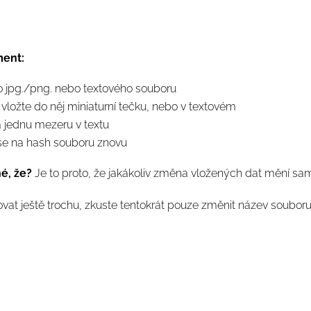
ment:
o jpg./png. nebo textového souboru
a vložte do něj miniaturní tečku, nebo v textovém
jednu mezeru v textu
 se na hash souboru znovu
né, že?
Je to proto, že jakákoliv změna vložených dat mění sa
at ještě trochu, zkuste tentokrát pouze změnit název soubor