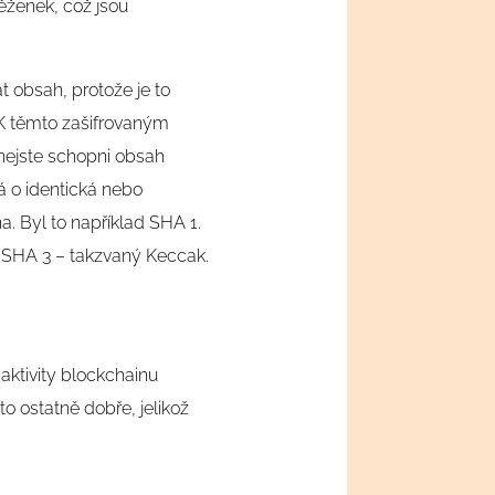
něženek, což jsou
t obsah, protože je to
. K těmto zašifrovaným
 nejste schopni obsah
á o identická nebo
. Byl to například SHA 1.
á SHA 3 – takzvaný Keccak.
aktivity blockchainu
to ostatně dobře, jelikož