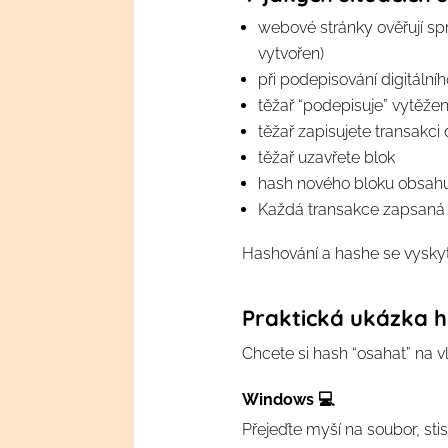
webové stránky ověřují spr
vytvořen)
při podepisování digitál
těžař “podepisuje” vytěže
těžař zapisujete transakci
těžař uzavřete blok
hash nového bloku obsahu
Každá transakce zapsaná 
Hashování a hashe se vyskyt
Praktická ukázka ha
Chcete si hash “osahat” na 
Windows 💻
Přejeďte myší na soubor, st