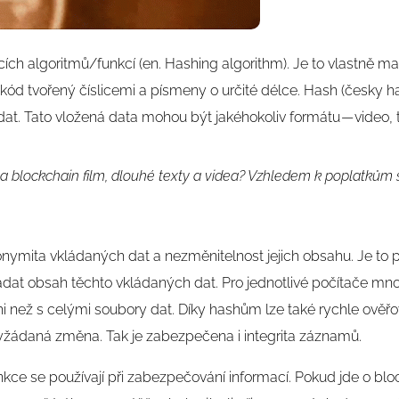
ch algoritmů/funkcí (en. Hashing algorithm). Je to vlastně m
ód tvořený číslicemi a písmeny o určité délce. Hash (česky ha
ch dat. Tato vložená data mohou být jakéhokoliv formátu — video, 
na blockchain film, dlouhé texty a videa? Vzhledem k poplatkům 
onymita vkládaných dat a nezměnitelnost jejich obsahu. Je to 
dat obsah těchto vkládaných dat. Pro jednotlivé počítače mnoh
 než s celými soubory dat. Díky hashům lze také rychle ověřo
yžádaná změna. Tak je zabezpečena i integrita záznamů.
kce se používají při zabezpečování informací. Pokud jde o blo