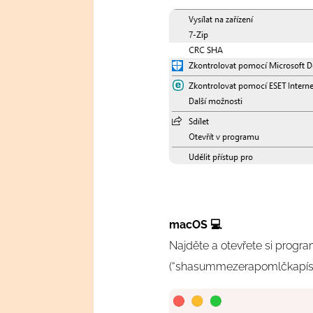
macOS 💻
Najděte a otevřete si progra
(“shasummezerapomlčkapí