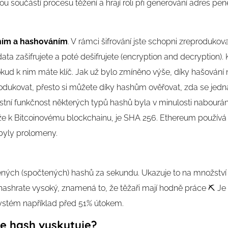
u součástí procesu těžení a hrají roli při generování adres pe
áním a hashováním
. V rámci šifrování jste schopni zreprodukova
ata zašifrujete a poté dešifrujete (encryption and decryption)
kud k nim máte klíč. Jak už bylo zmíněno výše, díky hašování
dukovat, přesto si můžete díky hashům ověřovat, zda se jedn
í funkčnost některých typů hashů byla v minulosti nabourána
áže k Bitcoinovému blockchainu, je SHA 256. Ethereum použív
byly prolomeny.
ených (spočtených) hashů za sekundu. Ukazuje to na množství 
 hashrate vysoký, znamená to, že těžaři mají hodně práce ⛏️ Je 
 systém například před 51% útokem.
se hash vyskytuje?