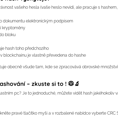
ávnost vašeho hesla (vaše heslo nevidí, ale pracuje s hashem,
ního dokumentu elektronickým podpisem
ní kryptoměny
 do bloku
je hash toho předchozího
v blockchainu je vlastně převedena do hashe
uje obecně všude tam, kde se zpracovává obrovské množství 
shování – zkuste si to ! 🥼🔬
vlastním pc? Je to jednoduché, můžete vidět hash jakéhokoliv 
iskněte pravé tlačítko myši a v rozbalené nabídce vyberte CR